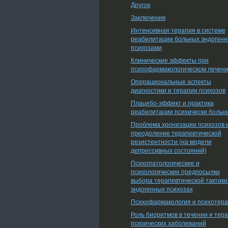
Другое
Заключение
Интенсивная терапия в системе
реабилитации больных эндоген
психозами
Клинические эффекты при
психофармакологическом лечен
Операциональные аспекты
диагностики и терапии психозов
Плацебо-эффект и практика
реабилитации психически больн
Проблема хронизации психозов 
преодоление терапевтической
резистентности (на модели
депрессивных состояний)
Психопатологические и
психологические предпосылки
выбора терапевтической тактики
эндогенных психозах
Психофармакология и психотер
Роль биоритмов в течении и тер
психических заболеваний