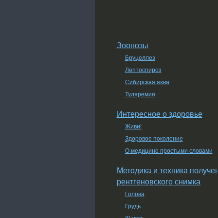
Зоонозы
Бруцеллез
Лептоспироз
Сибирская язва
Туляремия
Интересное о здоровье
Живи!
Здоровое поколение
О медицине простыми словами
Методика и техника получе
рентгеновского снимка
Голова
Грудь
Живот