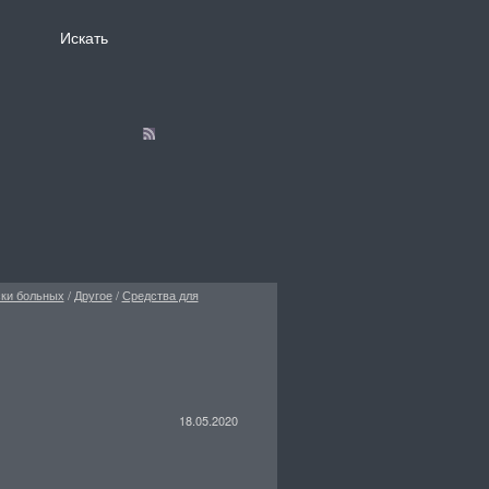
ски больных
/
Другое
/
Средства для
18.05.2020