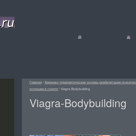
Главная
/
Фармако-терапевтические основы реабилитации психиче
потенции в спорте
/
Viagra-Bodybuilding
Viagra-Bodybuilding