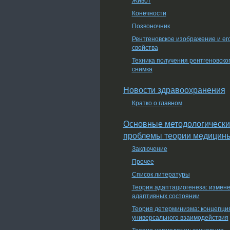
Конечности
Позвоночник
Рентгеновское изображение и ег
свойства
Техника получения рентгеновско
снимка
Новости здравоохранения
Кратко о главном
Основные методологически
проблемы теории медицин
Заключение
Прочее
Список литературы
Теория адаптациогенеза: измен
адаптивных состоянии
Теория детерминизма: концепци
универсального взаимодействия
Теория нормологии: концепция