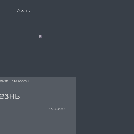
олизм – это болезнь
езнь
15.03.2017