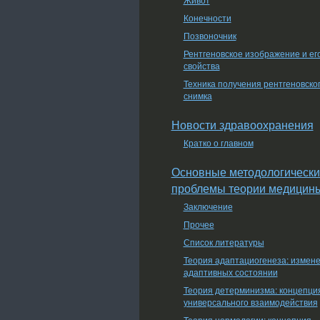
Конечности
Позвоночник
Рентгеновское изображение и ег
свойства
Техника получения рентгеновско
снимка
Новости здравоохранения
Кратко о главном
Основные методологически
проблемы теории медицин
Заключение
Прочее
Список литературы
Теория адаптациогенеза: измен
адаптивных состоянии
Теория детерминизма: концепци
универсального взаимодействия
Теория нормологии: концепция