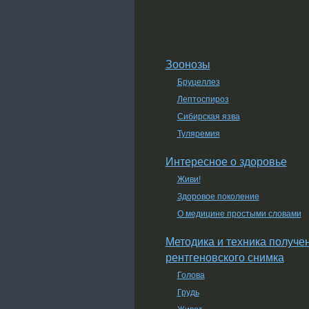
Зоонозы
Бруцеллез
Лептоспироз
Сибирская язва
Туляремия
Интересное о здоровье
Живи!
Здоровое поколение
О медицине простыми словами
Методика и техника получе
рентгеновского снимка
Голова
Грудь
Живот