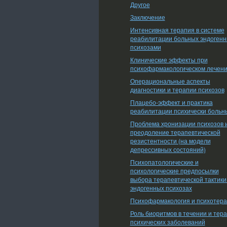
Другое
Заключение
Интенсивная терапия в системе
реабилитации больных эндоген
психозами
Клинические эффекты при
психофармакологическом лечен
Операциональные аспекты
диагностики и терапии психозов
Плацебо-эффект и практика
реабилитации психически больн
Проблема хронизации психозов 
преодоление терапевтической
резистентности (на модели
депрессивных состояний)
Психопатологические и
психологические предпосылки
выбора терапевтической тактики
эндогенных психозах
Психофармакология и психотер
Роль биоритмов в течении и тер
психических заболеваний