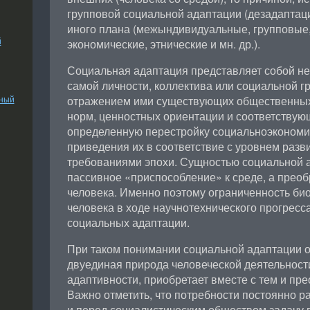
групповой социальной адаптации (дезадаптац
иного плана (межындивидуальные, групповые,
й
экономические, этнические и мн. др.).
Социальная адаптация представляет собой не
самой личности, коллектива или социальной гр
ьный
отражением ими существующих общественных
норм, ценностных ориентации и соответствую
определенную перестройку социальноэкономи
приведения их в соответствие с уровнем разв
требованиями эпохи. Сущностью социальной а
пассивное «приспособление» к среде, а прео
человека. Именно поэтому ограниченность би
человека в ходе научнотехнического прогресс
социальных адаптации.
При таком понимании социальной адаптации о
двуединая природа человеческой деятельности
адаптивности, приобретает вместе с тем и пр
Важно отметить, что потребности постоянно р
и перед социалистическим обществом задачу г