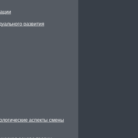
тации
дуального развития
ологические аспекты смены