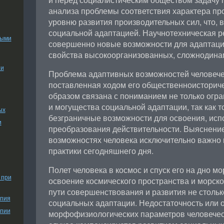
анализа проблемы соответствия характера п
уровню развития производительных сил, что, в
социальной адаптацией. Научнотехническая р
ными
совершенно новые возможности для адаптаци
свойства высокоорганизованных, сложнодинам
ии
Проблема адаптивных возможностей человече
поставленная ходом его общественноисторич
образом связана с пониманием не только огра
и могущества социальной адаптации, так как 
ых
безграничные возможности для освоения, исп
и
преобразования действительности. Выяснени
возможностях человека исключительно важно н
практики сегодняшнего дня.
Полет человека в космос и спуск его на дно м
 при
освоение космического пространства и морско
пути совершенствования и развития не стольк
апия
социальных адаптации. Недостаточность или 
апии
морфофизиологических параметров человечес