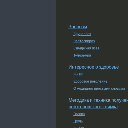
Зоонозы
Бруцеллез
Лептоспироз
Сибирская язва
Туляремия
Интересное о здоровье
Живи!
Здоровое поколение
О медицине простыми словами
Методика и техника получе
рентгеновского снимка
Голова
Грудь
Живот