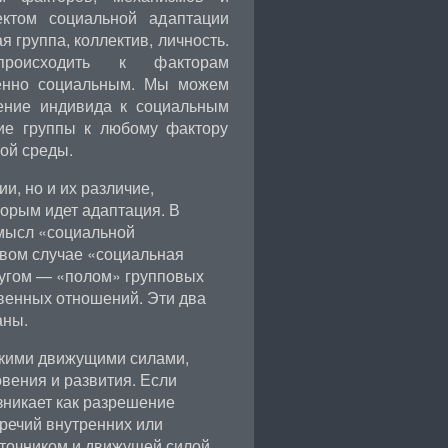
ъектом социальной адаптации
 группа, коллектив, личность.
происходить к факторам
венно социальным. Мы можем
ление индивида к социальным
ние группы к любому фактору
ой среды.
и, но и их различие,
торым идет адаптация. В
смысл «социальной
рвом случае «социальная
ругом — «полом» групповых
твенных отношений. Эти два
аны.
кими движущими силами,
вения и развития. Если
зникает как разрешение
речий внутренних или
источником и движущей силой