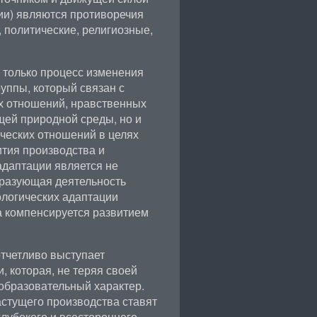
ии) являются противоречия
 политические, религиозные,
 только процесс изменения
уппы, который связан с
 отношений, нравственных
щей природной среды, но и
ческих отношений в целях
ития производства и
даптации является не
бразующая деятельность
ологических адаптации
а компенсируется развитием
тчетливо выступает
, которая, не теряя своей
еобразовательный характер.
астущего производства ставят
лубокого и всестороннего