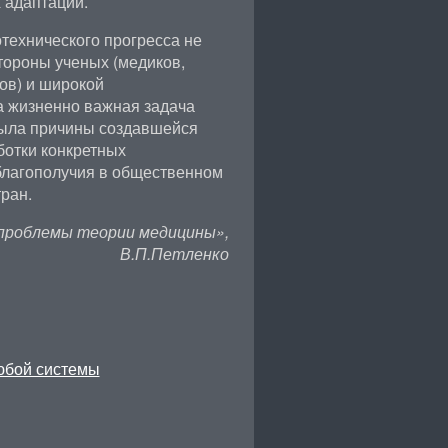
 адаптации.
технического прогресса не
тороны ученых (медиков,
ов) и широкой
а жизненно важная задача
крыла причины создавшейся
ботки конкретных
благополучия в общественном
ран.
проблемы теории медицины»,
В.П.Петленко
юбой системы