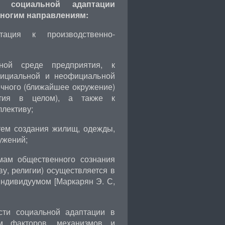
е социальной адаптации
многим направлениям:
тация к производственно-
тной среде предприятия, к
фициальной и неофициальной
ичного (ближайшее окружение)
ятия в целом), а также к
лективу;
тем создания жилищ, одежды,
ужений;
мам общественного сознания
тву, религии) осуществляется в
индивидуумом [Маркарян Э. С,
сти социальной адаптации в
ем факторов, механизмов и