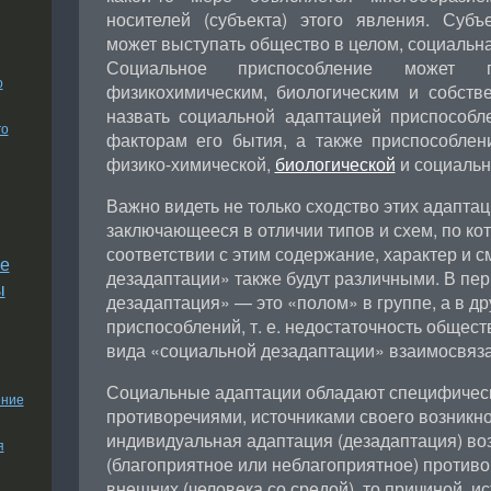
носителей (субъекта) этого явления. Суб
может выступать общество в целом, социальная
Социальное приспособление может 
о
физикохимическим, биологическим и собст
назвать социальной адаптацией приспособ
го
факторам его бытия, а также приспособле
физико-химической,
биологической
и социальн
Важно видеть не только сходство этих адаптаци
заключающееся в отличии типов и схем, по ко
соответствии с этим содержание, характер и 
е
дезадаптации» также будут различными. В пе
ы
дезадаптация» — это «полом» в группе, а в д
приспособлений, т. е. недостаточность общес
вида «социальной дезадаптации» взаимосвяз
Социальные адаптации обладают специфичес
ение
противоречиями, источниками своего возникно
индивидуальная адаптация (дезадаптация) во
я
(благоприятное или неблагоприятное) противо
внешних (человека со средой), то причиной, 