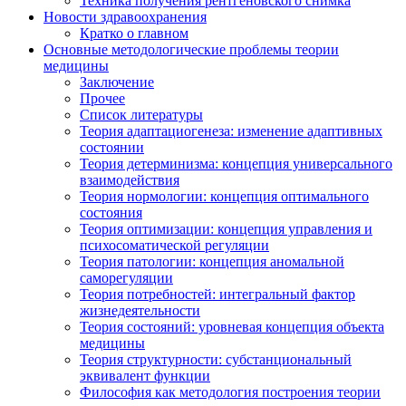
Техника получения рентгеновского снимка
Новости здравоохранения
Кратко о главном
Основные методологические проблемы теории
медицины
Заключение
Прочее
Список литературы
Теория адаптациогенеза: изменение адаптивных
состоянии
Теория детерминизма: концепция универсального
взаимодействия
Теория нормологии: концепция оптимального
состояния
Теория оптимизации: концепция управления и
психосоматической регуляции
Теория патологии: концепция аномальной
саморегуляции
Теория потребностей: интегральный фактор
жизнедеятельности
Теория состояний: уровневая концепция объекта
медицины
Теория структурности: субстанциональный
эквивалент функции
Философия как методология построения теории