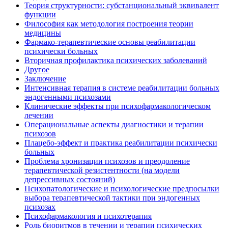
Теория структурности: субстанциональный эквивалент
функции
Философия как методология построения теории
медицины
Фармако-терапевтические основы реабилитации
психически больных
Вторичная профилактика психических заболеваний
Другое
Заключение
Интенсивная терапия в системе реабилитации больных
эндогенными психозами
Клинические эффекты при психофармакологическом
лечении
Операциональные аспекты диагностики и терапии
психозов
Плацебо-эффект и практика реабилитации психически
больных
Проблема хронизации психозов и преодоление
терапевтической резистентности (на модели
депрессивных состояний)
Психопатологические и психологические предпосылки
выбора терапевтической тактики при эндогенных
психозах
Психофармакология и психотерапия
Роль биоритмов в течении и терапии психических