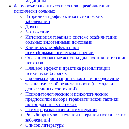
медицины
Фармако-терапевтические основы реабилитации
психически больных
Вторичная профилактика психических
заболеваний
Другое
Заключение
Интенсивная терапия в системе реабилитации
больных эндогенными психозами
Клинические эффекты при
психофармакологическом лечении
Операциональные аспекты диагностики и терапии
психозов
Плацебо-эффект и практика реабилитации
психически больных
Проблема хронизации психозов и преодоление
терапевтической резистентности (на модели
депрессивных состояний)
Психопатологические и психологические
предпосылки выбора терапевтической тактики
при эндогенных психозах
Психофармакология и психотерапия
Роль биоритмов в течении и терапии психических
заболеваний
Список литературы