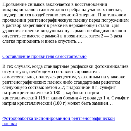
Проявление снимков заключается в восстановлении
микрокристаллов галогенидов серебра на участках пленки,
подвергшихся воздействию лучистой энергии. При танковом
проявлении рентгенографическую пленку перед погружением
в раствор закрепляют в рамке из нержавеющей стали. Для
удаления с пленки воздушных пузырьков необходимо плавно
опустить ее вместе с рамкой в проявитель, затем 2 — 3 раза
слегка приподнять и вновь опустить….
Составляение проявителя самостоятельно
В тех случаях, когда стандартные расфасовки фотохимикалиев
отсутствуют, необходимо составлять проявитель
самостоятельно, пользуясь рецептом, указанным на упаковке
рентгенографических пленок либо стандартным рецептом
следующего состава: метол 2,7; гидрохинон 8 г; сульфит
натрия кристаллический 180 г; карбонат натрия
кристаллический 118 г; калия бромид 4 г; вода до 1 л. Сульфит
натрия кристаллический (180 г) может быть заменен…
Фотообработка экспонированной рентгенографической
пленки