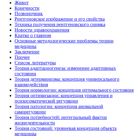
Живот
Конечности
Позвоночник
Рентгеновское изображение и его свойства
Техника получения рентгеновского снимка
Новости здравоохранения
Кратко о главном
Основные методологические проблемы теории
медицины
Заключение
Прочее
Список литературы
Теория адаптациогенеза: изменение адаптивных
состоянии
Теория детерминизма: концепция универсального
взаимодействия
Теория нормологии: концепция оптимального состояния
Теория оптимизации: концепция управления и
психосоматической регуляции
Теория патологии: концепция аномальной
саморегуляции
Теория потребностей: интегральный фактор
жизнедеятельности
Теория состояний: уровневая концепция объекта
медицины