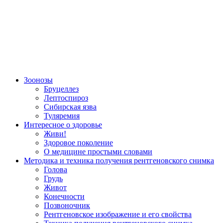
Зоонозы
Бруцеллез
Лептоспироз
Сибирская язва
Туляремия
Интересное о здоровье
Живи!
Здоровое поколение
О медицине простыми словами
Методика и техника получения рентгеновского снимка
Голова
Грудь
Живот
Конечности
Позвоночник
Рентгеновское изображение и его свойства