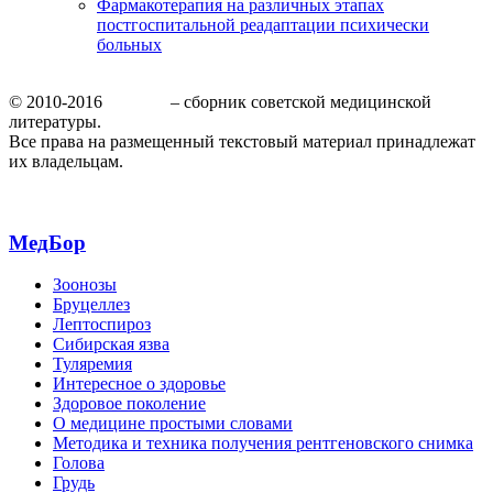
Фармакотерапия на различных этапах
постгоспитальной реадаптации психически
больных
© 2010-2016
МедБор
– сборник советской медицинской
литературы.
Все права на размещенный текстовый материал принадлежат
их владельцам.
МедБор
Зоонозы
Бруцеллез
Лептоспироз
Сибирская язва
Туляремия
Интересное о здоровье
Здоровое поколение
О медицине простыми словами
Методика и техника получения рентгеновского снимка
Голова
Грудь