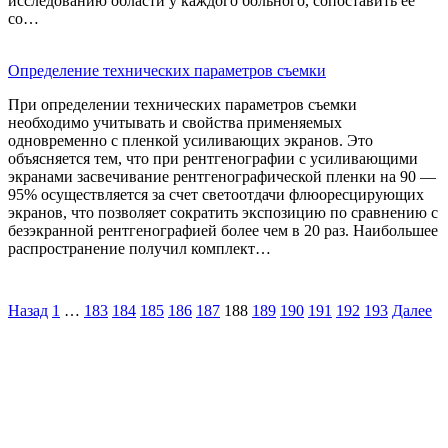
исследованию области у каждого больного, сопоставить ее
со…
Определение технических параметров съемки
При определении технических параметров съемки
необходимо учитывать и свойства применяемых
одновременно с пленкой усиливающих экранов. Это
объясняется тем, что при рентгенографии с усиливающими
экранами засвечивание рентгенографической пленки на 90 —
95% осуществляется за счет светоотдачи флюоресцирующих
экранов, что позволяет сократить экспозицию по сравнению с
безэкранной рентгенографией более чем в 20 раз. Наибольшее
распространение получил комплект…
Назад
1
…
183
184
185
186
187
188
189
190
191
192
193
Далее