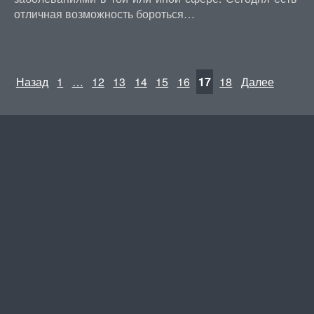
отличная возможность бороться…
Назад
1
…
12
13
14
15
16
17
18
Далее