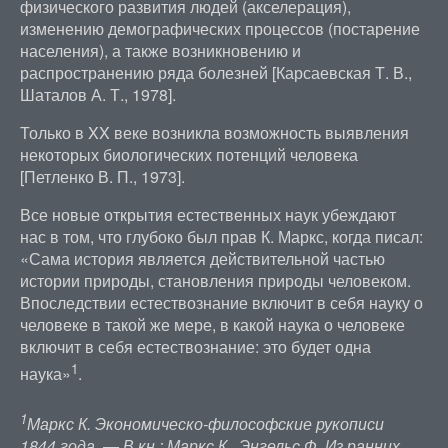
физического развития людей (акселерация),
изменению демографических процессов (постарение
населения), а также возникновению и
распространению ряда болезней [Карсаевская Т. В.,
Шаталов А. Т., 1978].
Только в XX веке возникла возможность выявления
некоторых биологических потенций человека
[Петленко В. П., 1973].
Все новые открытия естественных наук убеждают
нас в том, что глубоко был прав К. Маркс, когда писал:
«Сама история является действительной частью
истории природы, становления природы человеком.
Впоследствии естествознание включит в себя науку о
человеке в такой же мере, в какой наука о человеке
включит в себя естествознание: это будет одна
1
наука»
.
1
Маркс К. Экономическо-философские рукописи
1844 года. — В кн.: Маркс К., Энгельс Ф. Из ранних