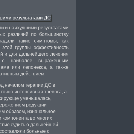
и и наихудшими результатами
ных различий по большинству
ладали такие симптомы, как
ц этой группы эффективность
ой и для дальнейшего лечения
в с наиболее выраженным
ама или лепонекса, а также
дативным действием.
ред началом терапии ДС в
точно интенсивная тревога, а
ссирующе уменьшалась,
пережением редукции
им образом, изначальное
о компонента во многих
стью судить о дальнейшей
 составляли больные с