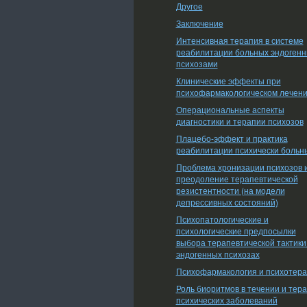
Другое
Заключение
Интенсивная терапия в системе
реабилитации больных эндоген
психозами
Клинические эффекты при
психофармакологическом лечен
Операциональные аспекты
диагностики и терапии психозов
Плацебо-эффект и практика
реабилитации психически больн
Проблема хронизации психозов 
преодоление терапевтической
резистентности (на модели
депрессивных состояний)
Психопатологические и
психологические предпосылки
выбора терапевтической тактики
эндогенных психозах
Психофармакология и психотер
Роль биоритмов в течении и тер
психических заболеваний