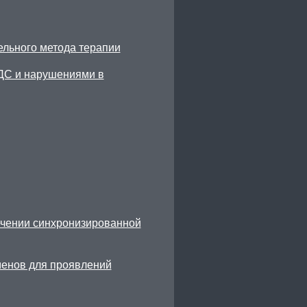
ельного метода терапии
ДС и нарушениями в
ечении синхронизированной
енов для проявлений