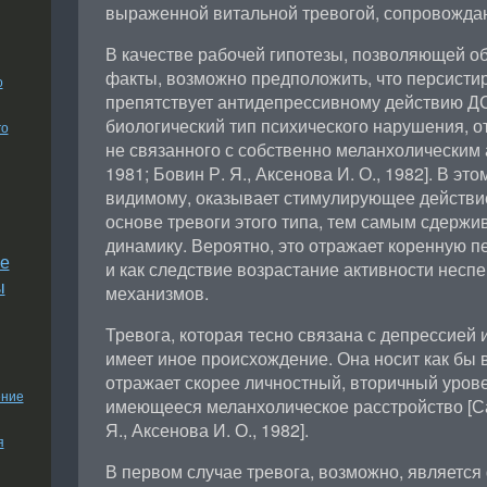
выраженной витальной тревогой, сопровожда
В качестве рабочей гипотезы, позволяющей 
факты, возможно предположить, что персисти
о
препятствует антидепрессивному действию ДС
биологический тип психического нарушения, о
го
не связанного с собственно меланхолическим 
1981; Бовин Р. Я., Аксенова И. О., 1982]. В эт
видимому, оказывает стимулирующее действи
основе тревоги этого типа, тем самым сдержи
динамику. Вероятно, это отражает коренную п
е
и как следствие возрастание активности нес
ы
механизмов.
Тревога, которая тесно связана с депрессией 
имеет иное происхождение. Она носит как бы 
отражает скорее личностный, вторичный уров
ение
имеющееся меланхолическое расстройство [Сал
Я., Аксенова И. О., 1982].
я
В первом случае тревога, возможно, является 