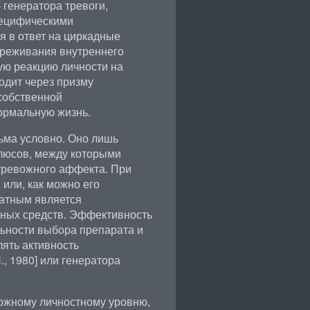
 генератора тревоги,
пецифическими
 в ответ на циркадные
ереживания внутреннего
ую реакцию личности на
одит через призму
собственной
ормальную жизнь.
ьма условно. Оно лишь
люсов, между которыми
тревожного аффекта. При
 или, как можно его
ватным является
ных средств. Эффективность
льности выбора препарата и
лять активность
., 1980] или генератора
ложному личностному уровню,