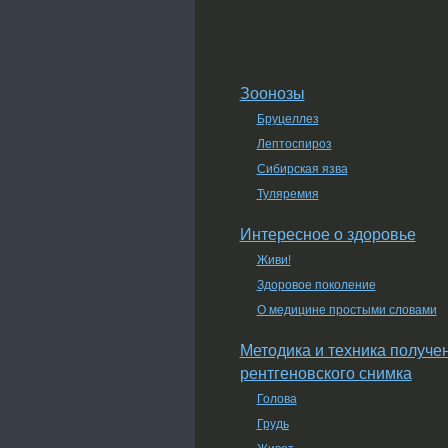
Зоонозы
Бруцеллез
Лептоспироз
Сибирская язва
Туляремия
Интересное о здоровье
Живи!
Здоровое поколение
О медицине простыми словами
Методика и техника получе
рентгеновского снимка
Голова
Грудь
Живот