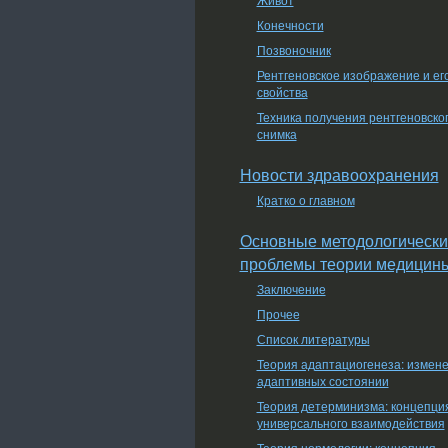
Конечности
Позвоночник
Рентгеновское изображение и ег
свойства
Техника получения рентгеновско
снимка
Новости здравоохранения
Кратко о главном
Основные методологически
проблемы теории медицин
Заключение
Прочее
Список литературы
Теория адаптациогенеза: измен
адаптивных состоянии
Теория детерминизма: концепци
универсального взаимодействия
Теория нормологии: концепция