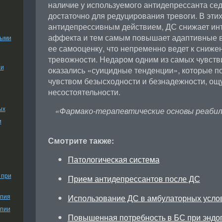
наличие у используемого антидепрессанта се
достаточно для редуцирования тревоги. В эти
антидепрессивным действием, ДС снижает ин
аффекта и тем самым повышает адаптивные в
ными
ее самооценку, что непременно ведет к сниж
тревожности. Недаром одним из самых чувств
ии
оказались «суицидные тенденции», которые п
чувством безысходности и безнадежности, о
несостоятельности.
ых
«Фармако-терапевтические основы реабил
и
Смотрите также:
Патологическая система
 при
Прием антидепрессантов после ДС
апия
Использование ДС в амбулаторных усло
апии
Повышенная потребность в БС при эндо