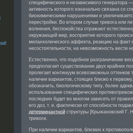
специфического и независимого генератора —
активность которого изначально связана со с
биохимическими нарушениями и увеличивается
й
перестройки. Во втором случае тревога или п
волнения, беспокойства отражают естественн
окружающий мир, восприятие которого происх
меланхолического аффекта, реакцию на факт 
ьный
несостоятельности, на невозможность вести н
Естественно, что подобное разграничение вес
предполагает существование двух крайних по
пролегает континуум всевозможных оттенков 
наличии вариантов, стоящих близко к первому,
обозначить, биологическому типу, более адек
использование специфических противотревож
последних будет во многом зависеть от прави
его доз, т. е. фактически от способности подав
детерминантной
структуры [Крыжановский Г. Н
тревоги.
При наличии вариантов, близких к противопо