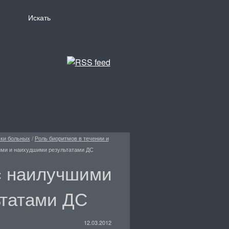
ски больных
/
Роль биоритмов в течении и
ми и наихудшими результатами ДС
с наилучшими
ьтатами ДС
12.03.2012