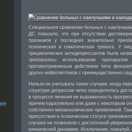
Специальное сравнение больных с наилучшим
ДС показало, что при отсутствии достовер
признаков у последних значительно преоб
психическая и соматическая тревога. У ли
трициклических антидепрессантов была низк
требовалось использование препарато
противотревожным действием типа феназеп
других нейролептиков с преимущественно се
Нельзя не учитывать также случаев, когда пе
структуре депрессии четко определялась доста
в процессе лечения ее выраженность прогре
ния
причем параллельно или даже с некоторым о
собственно меланхолических проявлений. Так
присутствие в психическом статусе тревожног
случаях не позволяло с достаточной уверенно
клинической динамике. Исключение, пожалуй,