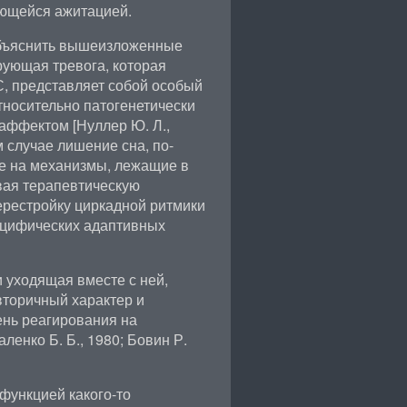
ющейся ажитацией.
объяснить вышеизложенные
рующая тревога, которая
, представляет собой особый
тносительно патогенетически
аффектом [Нуллер Ю. Л.,
ом случае лишение сна, по-
е на механизмы, лежащие в
вая терапевтическую
ерестройку циркадной ритмики
пецифических адаптивных
и уходящая вместе с ней,
вторичный характер и
ень реагирования на
енко Б. Б., 1980; Бовин Р.
функцией какого-то