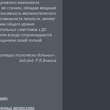
дативного компонента
х же случаях, обладая мощным
тенсивность меланхолического
озможности личности, меняет
ению общего уровня
ительных симптомов к ДС
очти всегда сопровождаются
щущением своей полной
итации психически больных»,
под ред. Р.Я.Вовина
виях
генных депрессиях