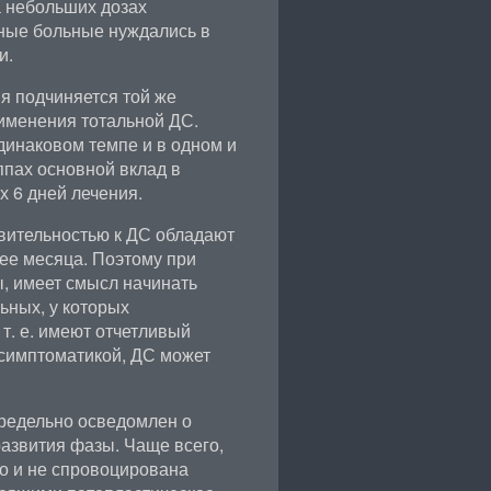
 небольших дозах
ные больные нуждались в
и.
я подчиняется той же
рименения тотальной ДС.
динаковом темпе и в одном и
ппах основной вклад в
 6 дней лечения.
вительностью к ДС обладают
е месяца. Поэтому при
, имеет смысл начинать
льных, у которых
т. е. имеют отчетливый
симптоматикой, ДС может
предельно осведомлен о
азвития фазы. Чаще всего,
о и не спровоцирована