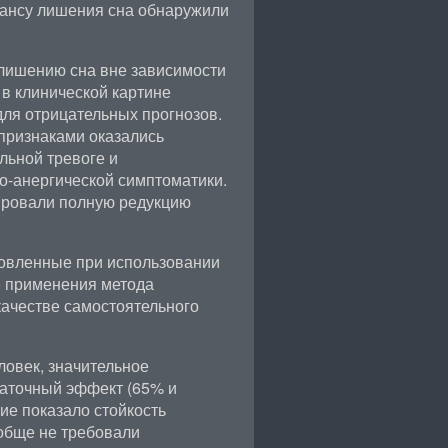
еансу лишения сна обнаружили
 лишению сна вне зависимости
 в клинической картине
ля отрицательных прогнозов.
признаками оказались
льной тревоге и
о-анергической симптоматики.
ировали полную редукцию
новленные при использовании
е применения метода
качестве самостоятельного
ловек, значительное
таточный эффект (65% и
ие показало стойкость
обще не требовали