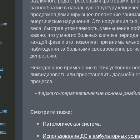
различного рода стрессовыми факторами, вн
разнообразие в начальную структуру клиничес
продромов доминирующее положение занимаю
анергические нарушения. Это нарушения сна, 
ными
веса, быстрая утомляемость, уменьшение поб
важно, что у многих больных клиника периода
каждой фазе и это позволяет при внимательно
ии
наблюдении за больными своевременно реги
депрессию.
Немедленное применение в этих условиях нес
ых
ликвидировать или приостановить дальнейшее
и
процесса.
«Фармако-терапевтические основы реабил
 при
Смотрите также:
Патологическая система
апия
апии
Использование ДС в амбулаторных усло