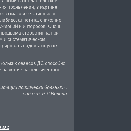
осящими патопластическое
ких проявлений, в картине
т соматовегетативные и
либидо, аппетита, снижение
уждений и интересов. Очень
 продрома стереотипна при
м и систематическом
стрировать надвигающуюся
кольких сеансов ДС способно
 развитие патологического
итации психически больных»,
под ред. Р.Я.Вовина
виях