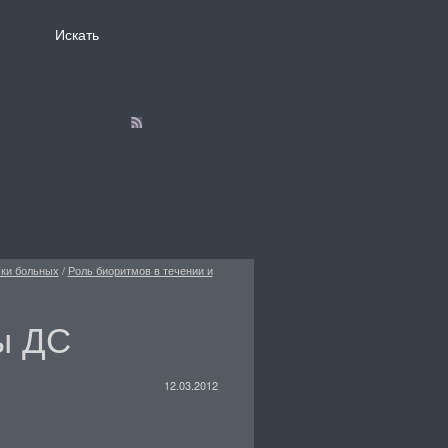
ски больных
/
Роль биоритмов в течении и
ы ДС
12.03.2012