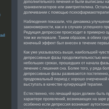
дополнительного лечения и были выписаны на
транквилизаторов или амитриптилина. Осталь
долечивании с помощью психофармакотерапи
й
Наблюдения показали, что динамика улучшени
закономерности, как и в случаях успешного п
Редукция депрессии происходит в примерно о
ьный
том же интервале. Таким образом, в обеих гру
конечный эффект был внесен в течение первых
Как уже указывалось выше, наибольшей чувст
депрессивные фазы продолжительностью мене
небольших сроках, прошедших от начала фазы
лечение с лишения сна. Более того, у ряда бо
депрессивные фазы развиваются постепенно, 
продромальный период с хорошо очерченной 
выступать в качестве купирующей терапии.
Естественно, что лечащий врач должен быть 
характере проявлений, возникающих на заре р
особенно если депрессия возникает аутохтонн