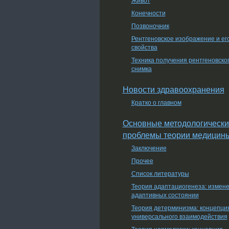
Конечности
Позвоночник
Рентгеновское изображение и ег
свойства
Техника получения рентгеновско
снимка
Новости здравоохранения
Кратко о главном
Основные методологически
проблемы теории медицин
Заключение
Прочее
Список литературы
Теория адаптациогенеза: измен
адаптивных состоянии
Теория детерминизма: концепци
универсального взаимодействия
Теория нормологии: концепция