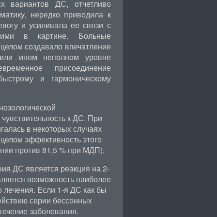
х вариантов ДС, отчетливо
матику, нередко приводила к
евогу и усиливала ее связи с
щими в картине. Больные
 целом создавало впечатление
 или ином неполном уровне
временное присоединение
быстрому и гармоническому
 нозологической
чувствительность к ДС. При
галась в некоторых случаях
 целом эффективность этого
нии против 81,5 % при МДП).
ия ДС является реакция на 2-
вляется возможность наиболее
лечения. Если 1-я ДС как бы
ействию серии бессонных
течение заболевания.