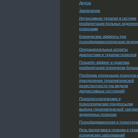
Другое
Заключение
Интенсивная терапия в системе
реабилитации больных эндоген
психозами
Клинические эффекты при
психофармакологическом лечен
Операциональные аспекты
диагностики и терапии психозов
Плацебо-эффект и практика
реабилитации психически больн
Проблема хронизации психозов 
преодоление терапевтической
резистентности (на модели
депрессивных состояний)
Психопатологические и
психологические предпосылки
выбора терапевтической тактики
эндогенных психозах
Психофармакология и психотер
Роль биоритмов в течении и тер
психических заболеваний