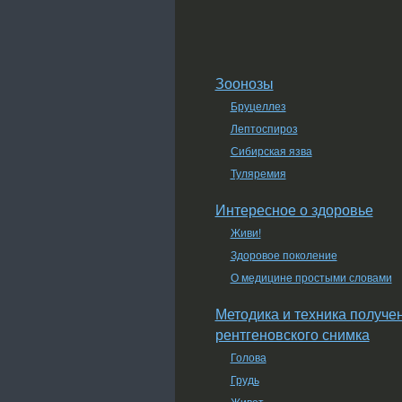
Зоонозы
Бруцеллез
Лептоспироз
Сибирская язва
Туляремия
Интересное о здоровье
Живи!
Здоровое поколение
О медицине простыми словами
Методика и техника получе
рентгеновского снимка
Голова
Грудь
Живот