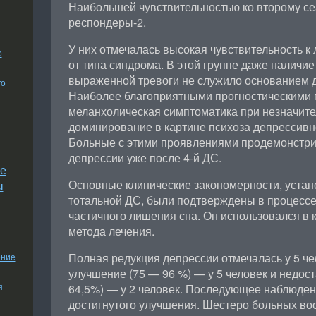
Наибольшей чувствительностью ко второму с
респондеры-2.
У них отмечалась высокая чувствительность к
о
от типа синдрома. В этой группе даже наличие
выраженной тревоги не служило основанием д
го
Наиболее благоприятными прогностическими 
меланхолическая симптоматика при незначите
доминирование в картине психоза депрессивн
Больные с этими проявлениями продемонстр
депрессии уже после 4-й ДС.
е
Основные клинические закономерности, уста
ы
тотальной ДС, были подтверждены в процесс
частичного лишения сна. Он использовался в 
метода лечения.
Полная редукция депрессии отмечалась у 5 че
ение
улучшение (75 — 96 %) — у 5 человек и недос
я
64,5%) — у 2 человек. Последующее наблюден
достигнутого улучшения. Шестеро больных во