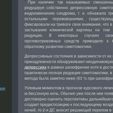
При наличии так называемых смешанны
редуцируя собственно депрессивную симпто
видоизменению синдрома, т. е. обнажала тр
остальными переживаниями, существую
фиксировали на тревоге свое внимание, что в
застывания клинической картины на том
редукции. В некоторых случаях свое
противотревожных средств приводило к 
обратному развитию симптоматики.
Депрессивные состояния в зависимости от их
принадлежности обнаруживают неодинаковую 
депрессиях
в рамках шизофрении хотя и дости
практически полная редукция симптоматики, в
метода была заметно ниже (53 % при шизофре
Узловым моментом в прогнозе курсового лечен
ния
ю бессонную ночь. Обычно уже после нее поя
достоверно оценить перспективы дальнейшего 
создает предиспозицию к последующему возд
ночей, то 2-я ДС вносит решающий перелом в 