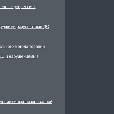
генных депрессиях
худшими результатами ДС
ельного метода терапии
ДС и нарушениями в
ечении синхронизированной