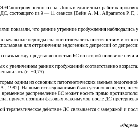
з ЭЭГ-контроля ночного сна. Лишь в единичных работах произво
а ДС, состоящего из 9 — 11 сеансов [Вейн А. М., Айрапетов Р. Г.
ями показали, что ранние утренние пробуждения наблюдались у
 начальные периоды сна они отличались постоянством и относ
пользован для отграничения эндогенных депрессий от депрессив
связь между представленностью БС во второй половине ночи и
ых с увеличением ранних пробуждений соответственно возрастала 
еньшилась (г=+0,75).
оторым одним из основных патогенетических звеньев эндогенно
ice A., 1982]. Нашими исследованиями было установлено, что, н
 временное распределение БС может носить прямо противополо
 сна, причем позиции фазовых максимумов после ДС претерпева
ой терапевтическое действие ДС связывается с задержкой и пос
«Фармак