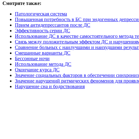
Смотрите также:
Патологическая система
Повышенная потребность в БС при эндогенных депресси
Прием антидепрессантов после ДС
Эффективность серии ДС
Использование ДС в качестве самостоятельного метода т
Связь между положительным эффектом ДС и нарушениям
Сравнение больных с наилучшими и наихудшими резуль
Смешанные варианты ДС
Бессонные ночи
Использование метода ДС
Окончание курса ДС
Значение социальных факторов в обеспечении синхрони
Значение нарушений ритмических феноменов для проявл
Нарушение сна и бодрствования