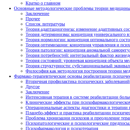
Кратко о главном
Основные методологические проблемы теории медицин
Заключение
Прочее
Список литературы
Теория адаптациогенеза: изменение адаптивных со
Теория детерминизма: концепция универсального в
Теория нормологии: концепция оптимального сост
Теория оптимизации: концепция управления и псих
Теория патологии: концепция аномальной саморег
Теория потребностей: интегральный фактор жизнед
Теория состояний: уровневая концепция объекта м
Теория структурности: субстанциональный эквива
Философия как методология построения теории м
Фармако-терапевтические основы реабилитации психиче
Вторичная профилактика психических заболеваний
Другое
Заключение
Интенсивная терапия в системе реабилитации бол
Клинические эффекты при психофармакологическо
Операциональные аспекты диагностики и терапии 
Плацебо-эффект и практика реабилитации психиче
Проблема хронизации психозов и преодоление тера
Психопатологические и психологические предпосы
Психофармакология и психотерапия