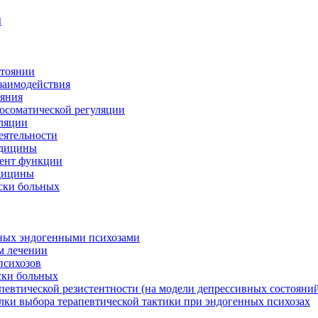
ы
стоянии
заимодействия
ояния
осоматической регуляции
уляции
еятельности
едицины
лент функции
едицины
ски больных
ьных эндогенными психозами
м лечении
психозов
ски больных
певтической резистентности (на модели депрессивных состояни
лки выбора терапевтической тактики при эндогенных психозах