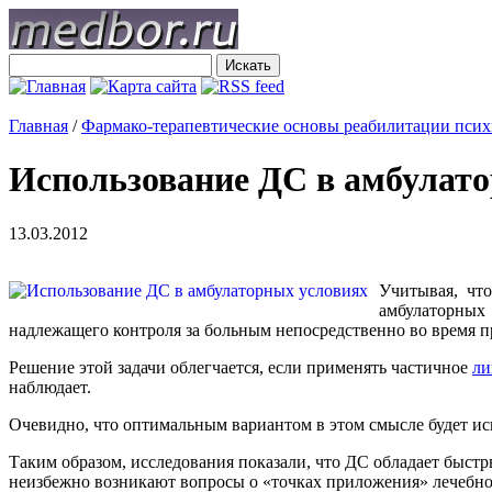
Главная
/
Фармако-терапевтические основы реабилитации пси
Использование ДС в амбулат
13.03.2012
Учитывая, чт
амбулаторных
надлежащего контроля за больным непосредственно во время п
Решение этой задачи облегчается, если применять частичное
ли
наблюдает.
Очевидно, что оптимальным вариантом в этом смысле будет и
Таким образом, исследования показали, что ДС oблaдaeт быс
неизбежно возникают вопросы о «точках приложения» лечебно