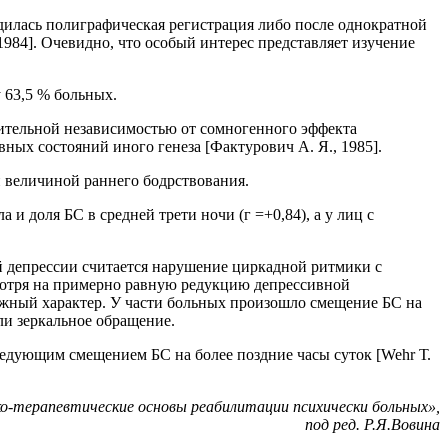
дилась полиграфическая регистрация либо после однократной
, 1984]. Очевидно, что особый интерес представляет изучение
 63,5 % больных.
ительной независимостью от сомногенного эффекта
ных состояний иного генеза [Фактурович А. Я., 1985].
 величиной раннего бодрствования.
и доля БС в средней трети ночи (г =+0,84), а у лиц с
й депрессии считается нарушение циркадной ритмики с
есмотря на примерно равную редукцию депрессивной
жный характер. У части больных произошло смещение БС на
ли зеркальное обращение.
ледующим смещением БС на более поздние часы суток [Wehr Т.
о-терапевтические основы реабилитации психически больных»,
под ред. Р.Я.Вовина