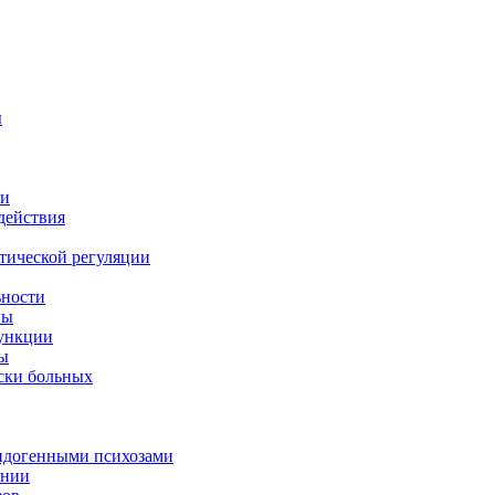
ы
ии
действия
тической регуляции
ьности
ны
функции
ны
ски больных
эндогенными психозами
ении