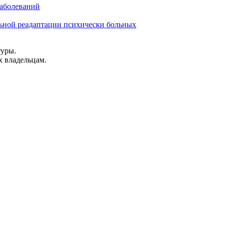
заболеваний
льной реадаптации психически больных
туры.
х владельцам.