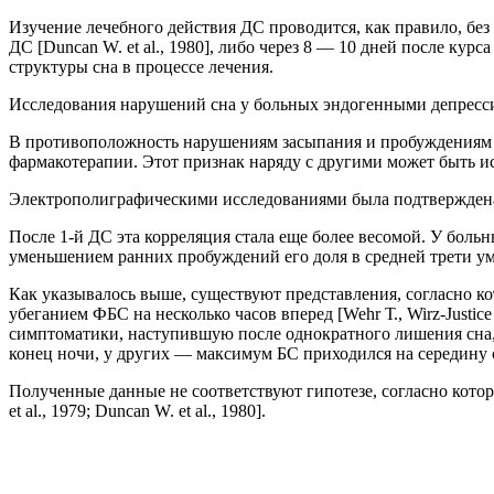
Изучение лечебного действия ДС проводится, как правило, бе
ДС [Duncan W. et al., 1980], либо через 8 — 10 дней после курс
структуры сна в процессе лечения.
Исследования нарушений сна у больных эндогенными депресси
В противоположность нарушениям засыпания и пробуждениям в
фармакотерапии. Этот признак наряду с другими может быть ис
Электрополиграфическими исследованиями была подтверждена 
После 1-й ДС эта корреляция стала еще более весомой. У больн
уменьшением ранних пробуждений его доля в средней трети ум
Как указывалось выше, существуют представления, согласно к
убеганием ФБС на несколько часов вперед [Wehr Т., Wirz-Just
симптоматики, наступившую после однократного лишения сна,
конец ночи, у других — максимум БС приходился на середину
Полученные данные не соответствуют гипотезе, согласно котор
et al., 1979; Duncan W. et al., 1980].