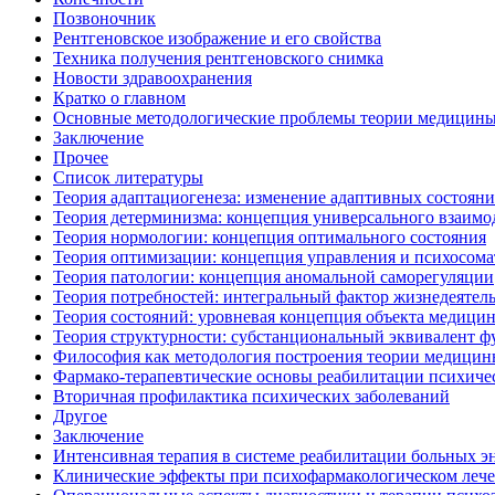
Позвоночник
Рентгеновское изображение и его свойства
Техника получения рентгеновского снимка
Новости здравоохранения
Кратко о главном
Основные методологические проблемы теории медицин
Заключение
Прочее
Список литературы
Теория адаптациогенеза: изменение адаптивных состоян
Теория детерминизма: концепция универсального взаимо
Теория нормологии: концепция оптимального состояния
Теория оптимизации: концепция управления и психосома
Теория патологии: концепция аномальной саморегуляции
Теория потребностей: интегральный фактор жизнедеятел
Теория состояний: уровневая концепция объекта медици
Теория структурности: субстанциональный эквивалент 
Философия как методология построения теории медици
Фармако-терапевтические основы реабилитации психиче
Вторичная профилактика психических заболеваний
Другое
Заключение
Интенсивная терапия в системе реабилитации больных 
Клинические эффекты при психофармакологическом леч