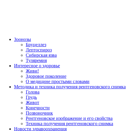
Зоонозы
Бруцеллез
Лептоспироз
Сибирская язва
Туляремия
Интересное о здоровье
Живи!
Здоровое поколение
О медицине простыми словами
Методика и техника получения рентгеновского снимка
Голова
Грудь
Живот
Конечности
Позвоночник
Рентгеновское изображение и его свойства
Техника получения рентгеновского снимка
Новости здравоохранения