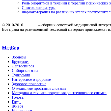
Роль биоритмов в течении и терапии психических 
Список литературы
Фармакотерапия на различных этапах постгоспита
© 2010-2016
МедБор
– сборник советской медицинской литера
Все права на размещенный текстовый материал принадлежат и
МедБор
Зоонозы
Бруцеллез
Лептоспироз
Сибирская язва
Туляремия
Интересное о здоровье
Здоровое поколение
О медицине простыми словами
Методика и техника получения рентгеновского снимка
Голова
Грудь
Живот
Конечности