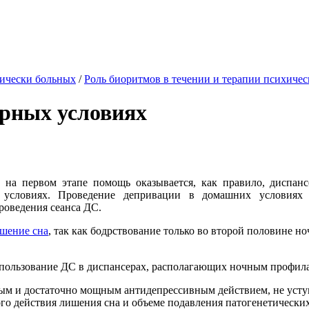
хически больных
/
Роль биоритмов в течении и терапии психичес
орных условиях
о на первом этапе помощь оказывается, как правило, диспан
 условиях. Проведение депривации в домашних условиях з
роведения сеанса ДС.
шение сна
, так как бодрствование только во второй половине н
спользование ДС в диспансерах, располагающих ночным профил
трым и достаточно мощным антидепрессивным действием, не уст
го действия лишения сна и объеме подавления патогенетически