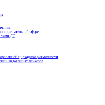
ях
ерапии
и в двигательной сфере
татами ДС
зированной циркадной ритмичности
ений эндогенных психозов