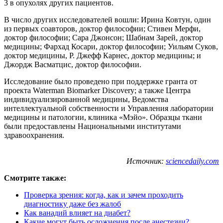
3 в опухолях других пациентов.
В число других исследователей вошли: Ирина Ковтун, один
из первых соавторов, доктор философии; Стивен Мерфи,
доктор философии; Сара Джонсон; Шабнам Зарей, доктор
медицины; Фархад Косари, доктор философии; Уильям Суков,
доктор медицины, Р. Джефф Карнес, доктор медицины; и
Джордж Васматцис, доктор философии.
Исследование было проведено при поддержке гранта от
проекта Waterman Biomarker Discovery; а также Центра
индивидуализированной медицины, Ведомства
интеллектуальной собственности и Управления лаборатории
медицины и патологии, клиника «Мэйо». Образцы ткани
были предоставлены Национальными институтами
здравоохранения.
Источник:
sciencedaily.com
Смотрите также:
Проверка зрения: когда, как и зачем проходить
диагностику даже без жалоб
Как ванадий влияет на диабет?
Какие могут быть осложнения после анестезии?