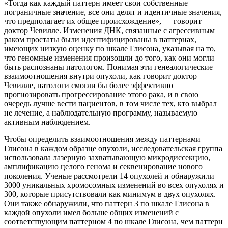
«Тогда как каждый паттерн имеет свои собственные
пограничные значение, все они делят и идентичные значения,
что предполагает их общее происхождение», — говорит
доктор Чевилле. Изменения ДНК, связанные с агрессивным
раком простаты были идентифицированы в паттернах,
имеющих низкую оценку по шкале Глисона, указывая на то,
что геномные изменения произошли до того, как они могли
быть распознаны патологом. Понимая эти генеалогические
взаимоотношения внутри опухоли, как говорит доктор
Чевилле, патологи смогли бы более эффективно
прогнозировать прогрессирование этого рака, и в свою
очередь лучше вести пациентов, в том числе тех, кто выбрал
не лечение, а наблюдательную программу, называемую
активным наблюдением.
Чтобы определить взаимоотношения между паттернами
Глисона в каждом образце опухоли, исследовательская группа
использовала лазерную захватывающую микродиссекцию,
амплификацию целого генома и секвенирование нового
поколения. Ученые рассмотрели 14 опухолей и обнаружили
3000 уникальных хромосомных изменений во всех опухолях и
300, которые присутствовали как минимум в двух опухолях.
Они также обнаружили, что паттерн 3 по шкале Глисона в
каждой опухоли имел больше общих изменений с
соответствующим паттерном 4 по шкале Глисона, чем паттерн