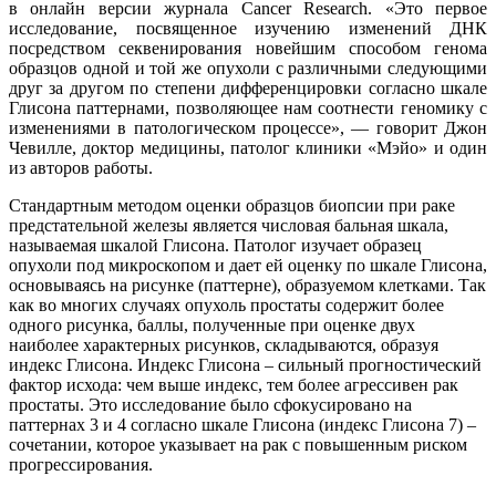
в онлайн версии журнала Cancer Research. «Это первое
исследование, посвященное изучению изменений ДНК
посредством секвенирования новейшим способом генома
образцов одной и той же опухоли с различными следующими
друг за другом по степени дифференцировки согласно шкале
Глисона паттернами, позволяющее нам соотнести геномику с
изменениями в патологическом процессе», — говорит Джон
Чевилле, доктор медицины, патолог клиники «Мэйо» и один
из авторов работы.
Стандартным методом оценки образцов биопсии при раке
предстательной железы является числовая бальная шкала,
называемая шкалой Глисона. Патолог изучает образец
опухоли под микроскопом и дает ей оценку по шкале Глисона,
основываясь на рисунке (паттерне), образуемом клетками. Так
как во многих случаях опухоль простаты содержит более
одного рисунка, баллы, полученные при оценке двух
наиболее характерных рисунков, складываются, образуя
индекс Глисона. Индекс Глисона – сильный прогностический
фактор исхода: чем выше индекс, тем более агрессивен рак
простаты. Это исследование было сфокусировано на
паттернах 3 и 4 согласно шкале Глисона (индекс Глисона 7) –
сочетании, которое указывает на рак с повышенным риском
прогрессирования.