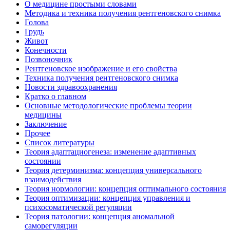
О медицине простыми словами
Методика и техника получения рентгеновского снимка
Голова
Грудь
Живот
Конечности
Позвоночник
Рентгеновское изображение и его свойства
Техника получения рентгеновского снимка
Новости здравоохранения
Кратко о главном
Основные методологические проблемы теории
медицины
Заключение
Прочее
Список литературы
Теория адаптациогенеза: изменение адаптивных
состоянии
Теория детерминизма: концепция универсального
взаимодействия
Теория нормологии: концепция оптимального состояния
Теория оптимизации: концепция управления и
психосоматической регуляции
Теория патологии: концепция аномальной
саморегуляции