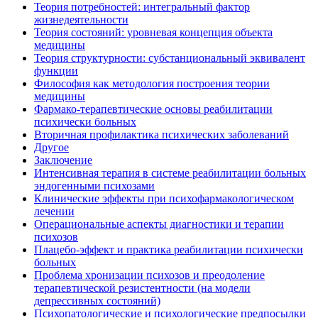
Теория потребностей: интегральный фактор
жизнедеятельности
Теория состояний: уровневая концепция объекта
медицины
Теория структурности: субстанциональный эквивалент
функции
Философия как методология построения теории
медицины
Фармако-терапевтические основы реабилитации
психически больных
Вторичная профилактика психических заболеваний
Другое
Заключение
Интенсивная терапия в системе реабилитации больных
эндогенными психозами
Клинические эффекты при психофармакологическом
лечении
Операциональные аспекты диагностики и терапии
психозов
Плацебо-эффект и практика реабилитации психически
больных
Проблема хронизации психозов и преодоление
терапевтической резистентности (на модели
депрессивных состояний)
Психопатологические и психологические предпосылки