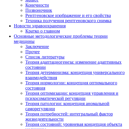
Конечности
Позвоночник
Рентгеновское изображение и его свойства
Техника получения рентгеновского снимка
Новости здравоохранения
Кратко о главном
Основные методологические проблемы теории
медицины
Заключение
Прочее
Список литературы
Теория адаптациогенеза: изменение адаптивных
состоянии
Теория детерминизма: концепция универсального
взаимодействия
Теория нормологии: концепция оптимального
состояния
Теория оптимизации: концепция управления и
психосоматической регуляции
Теория патологии: концепция аномальной
саморегуляции
Теория потребностей: интегральный фактор
жизнедеятельности
Теория состояний: уровневая концепция объекта