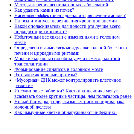
Методы лечения респираторных заболеваний
Как удалить камни из почек?
Насколько эффективен адреналин для лечения астмы?
Плюсы и минусы переливания крови при анемии
Какой ополаскиватель для полости рта лучше всего
подходит при гингивите?
Избыточный вес связан с изменениями в головном
мозге
Определена взаимосвязь между алкогольной болезнью
печени и циркадными ритмами
Морские кораллы способны улучить метод костной
трансплантации
Формирование синапсов в головном мозге
Что такое акриловые протезы?
«Мусорная» ДНК может контролировать клеточное
развитие
Инсулиновые таблетки? Клетки кишечника могут
всасывать более крупные частицы, чем полагалось ранее
Новый биомаркер предсказывает риск рецидива рака
молочной железы
Как иммунные клетки обнаруживают инфекцию?