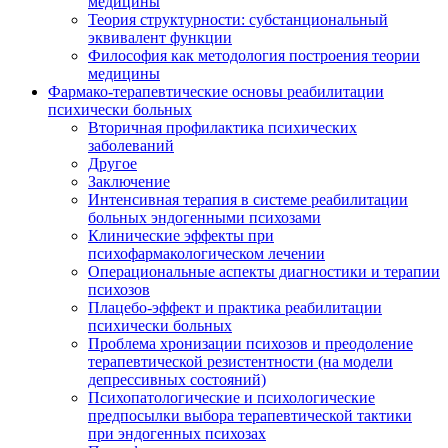
медицины
Теория структурности: субстанциональный
эквивалент функции
Философия как методология построения теории
медицины
Фармако-терапевтические основы реабилитации
психически больных
Вторичная профилактика психических
заболеваний
Другое
Заключение
Интенсивная терапия в системе реабилитации
больных эндогенными психозами
Клинические эффекты при
психофармакологическом лечении
Операциональные аспекты диагностики и терапии
психозов
Плацебо-эффект и практика реабилитации
психически больных
Проблема хронизации психозов и преодоление
терапевтической резистентности (на модели
депрессивных состояний)
Психопатологические и психологические
предпосылки выбора терапевтической тактики
при эндогенных психозах