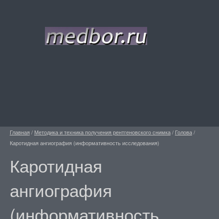
Главная
/
Методика и техника получения рентгеновского снимка
/
Голова
/
Каротидная ангиография (информативность исследования)
Каротидная
ангиография
(информативность