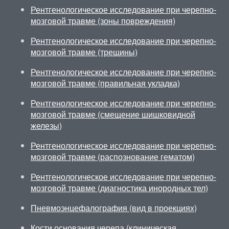
Рентгенологическое исследование при черепно-
мозговой травме (зоны повреждения)
Рентгенологическое исследование при черепно-
мозговой травме (трещины)
Рентгенологическое исследование при черепно-
мозговой травме (правильная укладка)
Рентгенологическое исследование при черепно-
мозговой травме (смещение шишковидной
железы)
Рентгенологическое исследование при черепно-
мозговой травме (распознование гематом)
Рентгенологическое исследование при черепно-
мозговой травме (диагностика инородных тел)
Пневмоэнцефалография (вид в проекциях)
Кости основания черепа (клиническая