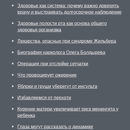
Здоровье как система: почему важно доверять
врачу и выстраивать долгосрочное наблюдение
Здоровье полости рта как основа общего
здоровья организма
Лекарства, опасные при синдроме Жильбера
Биография нарколога Олега Болдырева
Операция при отслойке сетчатки
Что провоцирует ожирение
Яблоки и груши уберегут от инсульта
Избавляемся от перхоти
Курение матери увеличивает риск менингита у
ребенка
Глаза могут рассказать о динамике