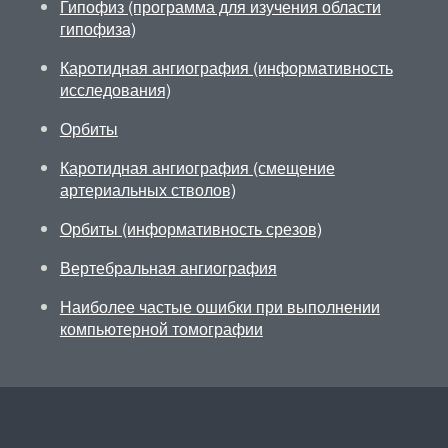
Гипофиз (программа для изучения области
гипофиза)
Каротидная ангиография (информативность
исследования)
Орбиты
Каротидная ангиография (смещение
артериальных стволов)
Орбиты (информативность срезов)
Вертебральная ангиография
Наиболее частые ошибки при выполнении
компьютерной томографии