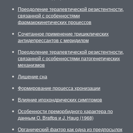
Преодоление терапевтической резистентности,
связанной с особенностями
фармакокинетических процессов
Сочетанное применение трициклических
антидепрессантов с меридилом
Преодоление терапевтической резистентности,
связанной с особенностями патогенетических
механизмов
Лишение сна
Формирование процесса хронизации
Влияние ипохондрических симптомов
Особенности преморбидного характера по
данным О. Bratfps и J. Haug (1968)
Органический фактор как одна из предпосылок