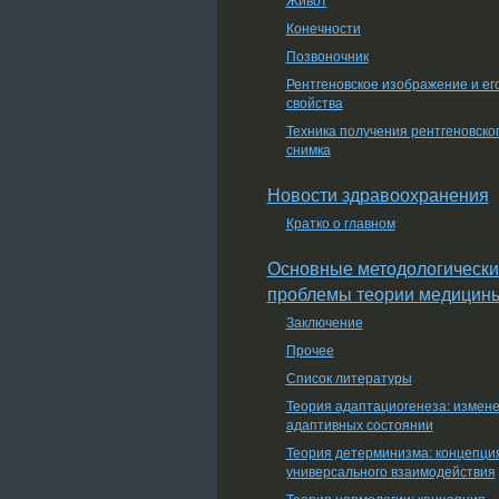
Конечности
Позвоночник
Рентгеновское изображение и ег
свойства
Техника получения рентгеновско
снимка
Новости здравоохранения
Кратко о главном
Основные методологически
проблемы теории медицин
Заключение
Прочее
Список литературы
Теория адаптациогенеза: измен
адаптивных состоянии
Теория детерминизма: концепци
универсального взаимодействия
Теория нормологии: концепция