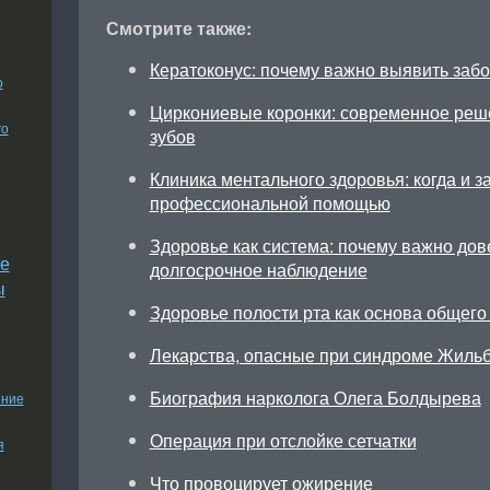
Смотрите также:
Кератоконус: почему важно выявить заб
о
Циркониевые коронки: современное реш
го
зубов
Клиника ментального здоровья: когда и з
профессиональной помощью
Здоровье как система: почему важно дов
е
долгосрочное наблюдение
ы
Здоровье полости рта как основа общего
Лекарства, опасные при синдроме Жиль
Биография нарколога Олега Болдырева
ение
Операция при отслойке сетчатки
я
Что провоцирует ожирение