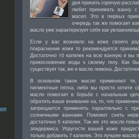
дня принять горячую рассла
любят принимать ванну с
масел. Это в первых прия
очередь так же помогает ва
масло уже характеризует себя как увлажняющ
Если у вас возникло на коже своего род
покраснение кожи то рекомендуется приним
Достаточно 10 капелек на всю ванную и вы 
прикосновение воды к своему телу. Как бы
существует так, же и масло лимона. Достаточно
В основном такое масло применяют те,
пигментные пятна, либо вы просто хотите с
масло помогает в борьбе с начальным цел
обратить ваше внимание на, то, что применен
запрещается применять параллельно с пр
ния
солнечными ваннами. Поможет снять нерв
достаточно 5 капелек. Так же это масло по
эпидермиса. Упругости вашей коже придас
только добавить 7 капелек. Это лучшее масло 