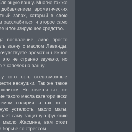
бляющую ванну. Многие так же
 добавлением ароматических
тный запах, который в свою
м расслабиться и второе само
ее и тонизирующее средство.
а воспаление, либо просто
ать ванну с маслом Лаванды.
почувствуете аромат и нежное
 это не странно звучало, но
 7 капелек на ванну.
 у кого есть всевозможные
вести веснушки. Так же такое
люлитом. Но хочется так, же
ие такого масла категорически
иёмом солярия, а так, же с
ную усталость, масло маты,
вышает саму защитную функцию
т масло Жасмина, вам стоит
в борьбе со стрессом.