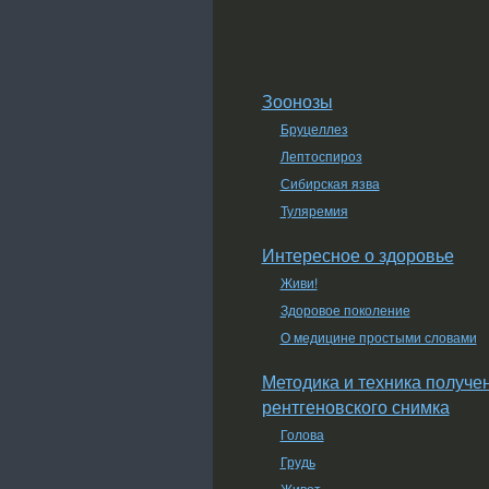
Зоонозы
Бруцеллез
Лептоспироз
Сибирская язва
Туляремия
Интересное о здоровье
Живи!
Здоровое поколение
О медицине простыми словами
Методика и техника получе
рентгеновского снимка
Голова
Грудь
Живот