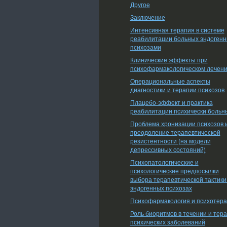
Другое
Заключение
Интенсивная терапия в системе
реабилитации больных эндоген
психозами
Клинические эффекты при
психофармакологическом лечен
Операциональные аспекты
диагностики и терапии психозов
Плацебо-эффект и практика
реабилитации психически больн
Проблема хронизации психозов 
преодоление терапевтической
резистентности (на модели
депрессивных состояний)
Психопатологические и
психологические предпосылки
выбора терапевтической тактики
эндогенных психозах
Психофармакология и психотер
Роль биоритмов в течении и тер
психических заболеваний