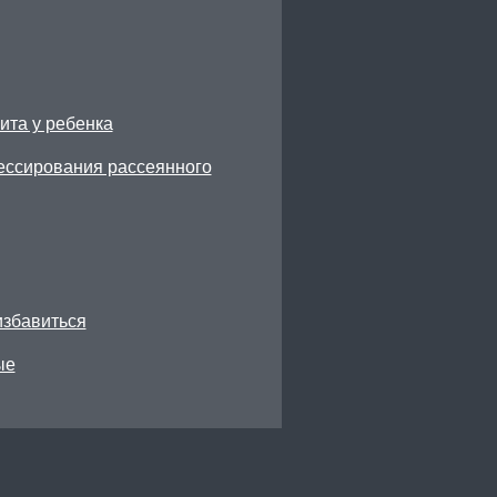
ита у ребенка
рессирования рассеянного
избавиться
ые