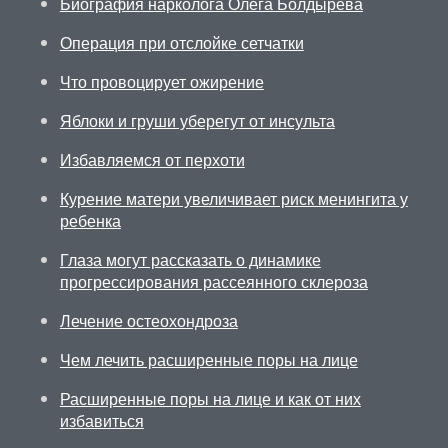
Биография нарколога Олега Болдырева
Операция при отслойке сетчатки
Что провоцирует ожирение
Яблоки и груши уберегут от инсульта
Избавляемся от перхоти
Курение матери увеличивает риск менингита у
ребенка
Глаза могут рассказать о динамике
прогрессирования рассеянного склероза
Лечение остеохондроза
Чем лечить расширенные поры на лице
Расширенные поры на лице и как от них
избавиться