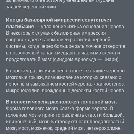
задней черепной ямки.
Иногда базилярной импрессии сопутствует
платибазия
— уплощение изгиба основания черепа,
В некоторых случаях базилярная импрессия
сопровождается аномалией развития нервной
системы, когда через большое затылочное отверстие
в позвоночный канал смещаются части мозжечка и
продолговатый мозг (синдром Арнольда — Киари).
К порокам развития черепа относятся также черепно-
мозговые грыжи, возникновение которых связано с
неполным замыканием костей черепа, краниостеноз,
микроцефалия, врожденные дефекты костей черепа.
В полости черепа расположен головной мозг.
Форма головного мозга близка форме черепа. В
головном мозге принято различать ствол и большой,
или конечный, мозг. К стволу относят продолговатый
мозг, мост, мозжечок, средний мозг, четверохолмие,