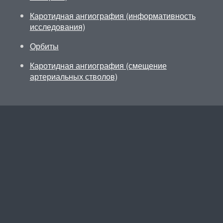
Каротидная ангиография (информативность
исследования)
Орбиты
Каротидная ангиография (смещение
артериальных стволов)