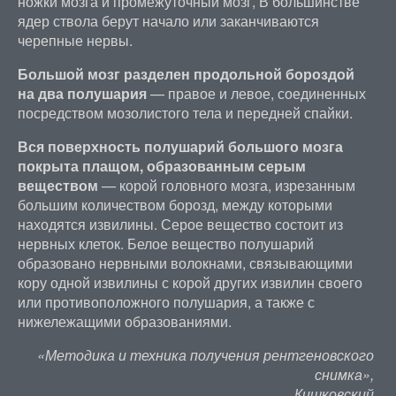
ножки мозга и промежуточный мозг, В большинстве
ядер ствола берут начало или заканчиваются
черепные нервы.
Большой мозг разделен продольной бороздой
на два полушария
— правое и левое, соединенных
посредством мозолистого тела и передней спайки.
Вся поверхность полушарий большого мозга
покрыта плащом, образованным серым
веществом
— корой головного мозга, изрезанным
большим количеством борозд, между которыми
находятся извилины. Серое вещество состоит из
нервных клеток. Белое вещество полушарий
образовано нервными волокнами, связывающими
кору одной извилины с корой других извилин своего
или противоположного полушария, а также с
нижележащими образованиями.
«Методика и техника получения рентгеновского
снимка»,
Кишковский