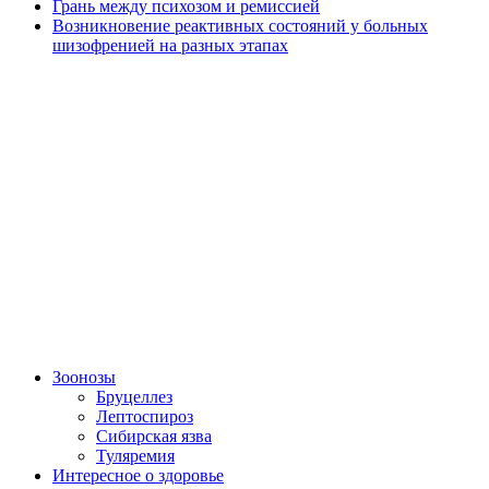
Грань между психозом и ремиссией
Возникновение реактивных состояний у больных
шизофренией на разных этапах
Зоонозы
Бруцеллез
Лептоспироз
Сибирская язва
Туляремия
Интересное о здоровье