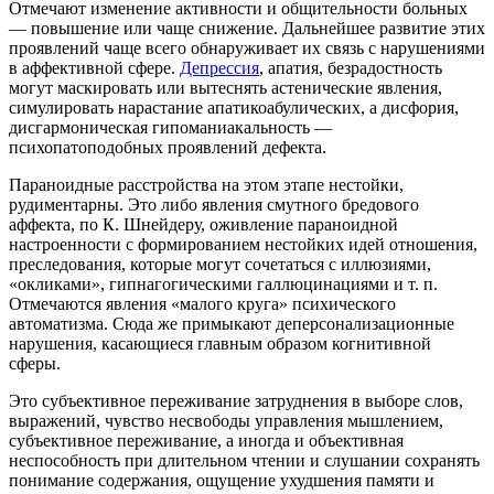
Отмечают изменение активности и общительности больных
— повышение или чаще снижение. Дальнейшее развитие этих
проявлений чаще всего обнаруживает их связь с нарушениями
в аффективной сфере.
Депрессия
, апатия, безрадостность
могут маскировать или вытеснять астенические явления,
симулировать нарастание апатикоабулических, а дисфория,
дисгармоническая гипоманиакальность —
психопатоподобных проявлений дефекта.
Параноидные расстройства на этом этапе нестойки,
рудиментарны. Это либо явления смутного бредового
аффекта, по К. Шнейдеру, оживление параноидной
настроенности с формированием нестойких идей отношения,
преследования, которые могут сочетаться с иллюзиями,
«окликами», гипнагогическими галлюцинациями и т. п.
Отмечаются явления «малого круга» психического
автоматизма. Сюда же примыкают деперсонализационные
нарушения, касающиеся главным образом когнитивной
сферы.
Это субъективное переживание затруднения в выборе слов,
выражений, чувство несвободы управления мышлением,
субъективное переживание, а иногда и объективная
неспособность при длительном чтении и слушании сохранять
понимание содержания, ощущение ухудшения памяти и