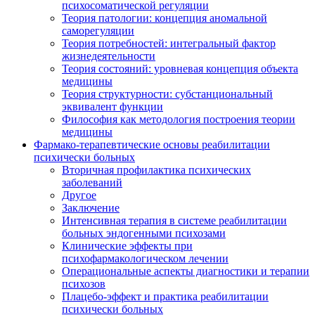
психосоматической регуляции
Теория патологии: концепция аномальной
саморегуляции
Теория потребностей: интегральный фактор
жизнедеятельности
Теория состояний: уровневая концепция объекта
медицины
Теория структурности: субстанциональный
эквивалент функции
Философия как методология построения теории
медицины
Фармако-терапевтические основы реабилитации
психически больных
Вторичная профилактика психических
заболеваний
Другое
Заключение
Интенсивная терапия в системе реабилитации
больных эндогенными психозами
Клинические эффекты при
психофармакологическом лечении
Операциональные аспекты диагностики и терапии
психозов
Плацебо-эффект и практика реабилитации
психически больных