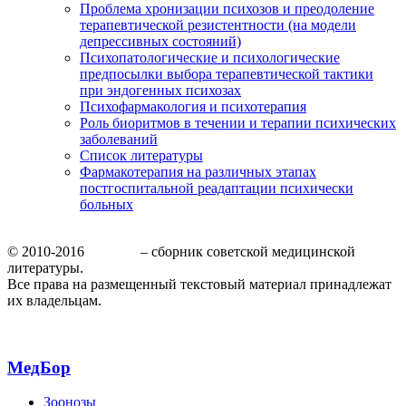
Проблема хронизации психозов и преодоление
терапевтической резистентности (на модели
депрессивных состояний)
Психопатологические и психологические
предпосылки выбора терапевтической тактики
при эндогенных психозах
Психофармакология и психотерапия
Роль биоритмов в течении и терапии психических
заболеваний
Список литературы
Фармакотерапия на различных этапах
постгоспитальной реадаптации психически
больных
© 2010-2016
МедБор
– сборник советской медицинской
литературы.
Все права на размещенный текстовый материал принадлежат
их владельцам.
МедБор
Зоонозы