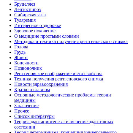
Бруцеллез
Лептоспироз
Сибирская язва
Туляремия
Интересное о здоровье
Здоровое поколение
О медицине простыми словами
Методика и техника получения рентгеновского снимка
Голова
Грудь
Живот
Конечности
Позвоночник
Рентгеновское изображение и его свойства
Техника получения рентгеновского снимка
Новости здравоохранения
Кратко о главном
Основные методологические проблемы теории
медицины
Заключение
Прочее
Список литературы
Теория адаптациогенеза: изменение адаптивных
состоянии
Теория детерминизма: концепция универсального