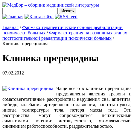
Главная
/
Фармако-терапевтические основы реабилитации
психически больных
/
Фармакотерапия на различных этапах
постгоспитальной реадаптации психически больных
/
Клиника пререцидива
Клиника пререцидива
07.02.2012
Чаще всего в клинике пререцидива
представлены явления тревоги и
соматовегетативные расстройства: нарушения сна, аппетита,
либидо, колебания артериального давления, частоты пульса,
иногда температуры тела, потеря массы тела. Эти
расстройства могут сопровождаться психическими
симптомами астении: истощаемостью, утомляемостью,
снижением работоспособности, раздражительностью.