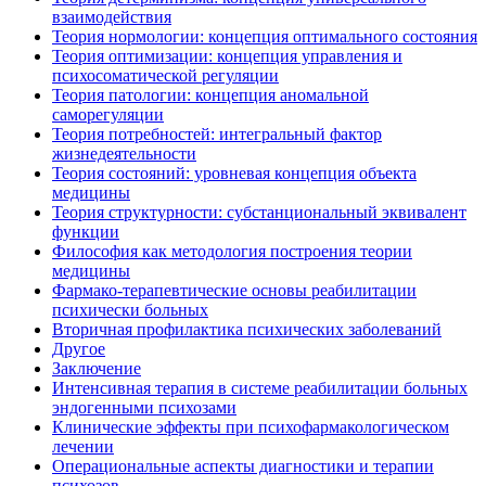
взаимодействия
Теория нормологии: концепция оптимального состояния
Теория оптимизации: концепция управления и
психосоматической регуляции
Теория патологии: концепция аномальной
саморегуляции
Теория потребностей: интегральный фактор
жизнедеятельности
Теория состояний: уровневая концепция объекта
медицины
Теория структурности: субстанциональный эквивалент
функции
Философия как методология построения теории
медицины
Фармако-терапевтические основы реабилитации
психически больных
Вторичная профилактика психических заболеваний
Другое
Заключение
Интенсивная терапия в системе реабилитации больных
эндогенными психозами
Клинические эффекты при психофармакологическом
лечении
Операциональные аспекты диагностики и терапии
психозов