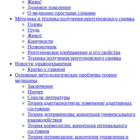
Живи!
Здоровое поколение
О медицине простыми словами
Методика и техника получения рентгеновского снимка
Голова
Грудь
Живот
Конечности
Позвоночник
Рентгеновское изображение и его свойства
Техника получения рентгеновского снимка
Новости здравоохранения
Кратко о главном
Основные методологические проблемы теории
медицины
Заключение
Прочее
Список литературы
Теория адаптациогенеза: изменение адаптивных
состоянии
Теория детерминизма: концепция универсального
взаимодействия
Теория нормологии: концепция оптимального
состояния
Теория оптимизации: концепция управления и