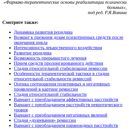
«Фармако-терапевтические основы реабилитации психически
больных»,
под ред. Р.Я.Вовина
Смотрите также:
Динамика развития рецидива
Возврат к прежним дозам психотропных средств после
окончания цикла
Интенсивность лекарственного воздействия
Развитие рецидива
Возможность прерывистого лечения
Прием средств пролонгированного действия
Стадия относительной стабилизации ремиссии
Особенности терапевтической тактики в стадии
относительной стабильности ремиссий
Оценка соотношения позитивных и негативных
проявлений в картине ремиссии
Стадия относительной стабильности
Вариант с преобладанием аффективных расстройств
Вариант с преобладанием расстройств невротического
уровня
Вариант с преобладанием негативных явлений
Стадия «дозревания» ремиссии
Вариант с преобладанием параноидных расстройств