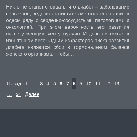
Никто не станет отрицать, что диабет – заболевание
серьезное, ведь по статистике смертности он стоит в
одном ряду с сердечно-сосудистыми патологиями и
онкологией. При этом вероятность его развития
выше у женщин, чем у мужчин. И дело не только в
избыточном весе. Одним из факторов риска развития
диабета являются сбои в гормональном балансе
женского организма. Чтобы…
Назад
1
…
3
4
5
6
7
8
9
10
11
12
13
…
54
Далее